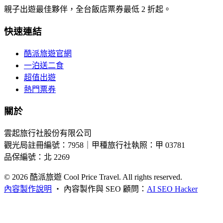
親子出遊最佳夥伴，全台飯店票券最低 2 折起。
快速連結
酷派旅遊官網
一泊送二食
超值出遊
熱門票券
關於
雲起旅行社股份有限公司
觀光局註冊編號：7958｜甲種旅行社執照：甲 03781
品保編號：北 2269
© 2026
酷派旅遊 Cool Price Travel. All rights reserved.
內容製作說明
・
內容製作與 SEO 顧問：
AI SEO Hacker