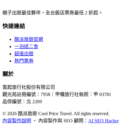
親子出遊最佳夥伴，全台飯店票券最低 2 折起。
快速連結
酷派旅遊官網
一泊送二食
超值出遊
熱門票券
關於
雲起旅行社股份有限公司
觀光局註冊編號：7958｜甲種旅行社執照：甲 03781
品保編號：北 2269
© 2026
酷派旅遊 Cool Price Travel. All rights reserved.
內容製作說明
・
內容製作與 SEO 顧問：
AI SEO Hacker