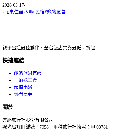
2026-03-17
·
#
花東住宿
#
Villa 民宿
#
寵物友善
親子出遊最佳夥伴，全台飯店票券最低 2 折起。
快速連結
酷派旅遊官網
一泊送二食
超值出遊
熱門票券
關於
雲起旅行社股份有限公司
觀光局註冊編號：7958｜甲種旅行社執照：甲 03781