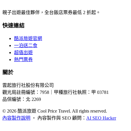
親子出遊最佳夥伴，全台飯店票券最低 2 折起。
快速連結
酷派旅遊官網
一泊送二食
超值出遊
熱門票券
關於
雲起旅行社股份有限公司
觀光局註冊編號：7958｜甲種旅行社執照：甲 03781
品保編號：北 2269
© 2026
酷派旅遊 Cool Price Travel. All rights reserved.
內容製作說明
・
內容製作與 SEO 顧問：
AI SEO Hacker