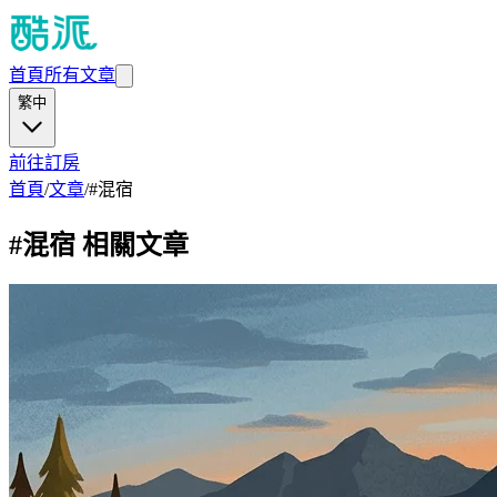
首頁
所有文章
繁中
前往訂房
首頁
/
文章
/
#
混宿
#
混宿
相關文章