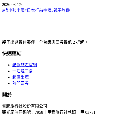
2026-03-17
·
#
帶小孩出國
#
日本行前準備
#
親子旅遊
親子出遊最佳夥伴，全台飯店票券最低 2 折起。
快速連結
酷派旅遊官網
一泊送二食
超值出遊
熱門票券
關於
雲起旅行社股份有限公司
觀光局註冊編號：7958｜甲種旅行社執照：甲 03781