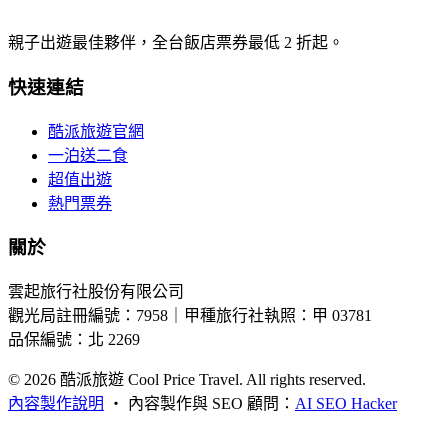
親子出遊最佳夥伴，全台飯店票券最低 2 折起。
快速連結
酷派旅遊官網
一泊送二食
超值出遊
熱門票券
關於
雲起旅行社股份有限公司
觀光局註冊編號：7958｜甲種旅行社執照：甲 03781
品保編號：北 2269
© 2026
酷派旅遊 Cool Price Travel. All rights reserved.
內容製作說明
・
內容製作與 SEO 顧問：
AI SEO Hacker