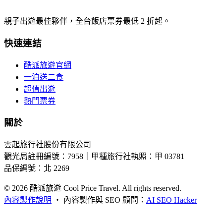
親子出遊最佳夥伴，全台飯店票券最低 2 折起。
快速連結
酷派旅遊官網
一泊送二食
超值出遊
熱門票券
關於
雲起旅行社股份有限公司
觀光局註冊編號：7958｜甲種旅行社執照：甲 03781
品保編號：北 2269
© 2026
酷派旅遊 Cool Price Travel. All rights reserved.
內容製作說明
・
內容製作與 SEO 顧問：
AI SEO Hacker