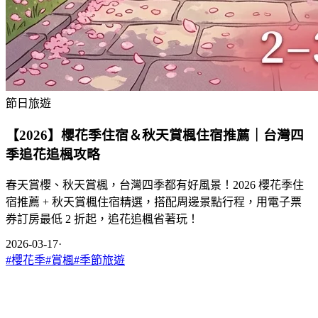
節日旅遊
【2026】櫻花季住宿＆秋天賞楓住宿推薦｜台灣四
季追花追楓攻略
春天賞櫻、秋天賞楓，台灣四季都有好風景！2026 櫻花季住
宿推薦 + 秋天賞楓住宿精選，搭配周邊景點行程，用電子票
券訂房最低 2 折起，追花追楓省著玩！
2026-03-17
·
#
櫻花季
#
賞楓
#
季節旅遊