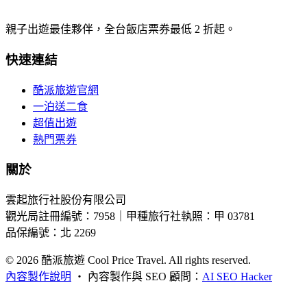
親子出遊最佳夥伴，全台飯店票券最低 2 折起。
快速連結
酷派旅遊官網
一泊送二食
超值出遊
熱門票券
關於
雲起旅行社股份有限公司
觀光局註冊編號：7958｜甲種旅行社執照：甲 03781
品保編號：北 2269
© 2026
酷派旅遊 Cool Price Travel. All rights reserved.
內容製作說明
・
內容製作與 SEO 顧問：
AI SEO Hacker