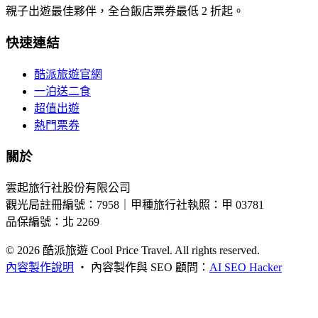
親子出遊最佳夥伴，全台飯店票券最低 2 折起。
快速連結
酷派旅遊官網
一泊送二食
超值出遊
熱門票券
關於
雲起旅行社股份有限公司
觀光局註冊編號：7958｜甲種旅行社執照：甲 03781
品保編號：北 2269
© 2026
酷派旅遊 Cool Price Travel. All rights reserved.
內容製作說明
・
內容製作與 SEO 顧問：
AI SEO Hacker