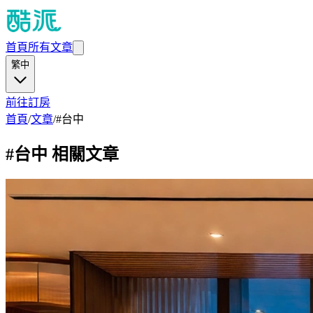
首頁
所有文章
繁中
前往訂房
首頁
/
文章
/
#
台中
#
台中
相關文章