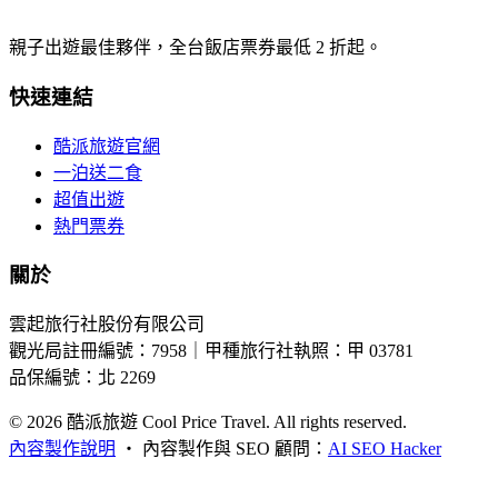
親子出遊最佳夥伴，全台飯店票券最低 2 折起。
快速連結
酷派旅遊官網
一泊送二食
超值出遊
熱門票券
關於
雲起旅行社股份有限公司
觀光局註冊編號：7958｜甲種旅行社執照：甲 03781
品保編號：北 2269
© 2026
酷派旅遊 Cool Price Travel. All rights reserved.
內容製作說明
・
內容製作與 SEO 顧問：
AI SEO Hacker