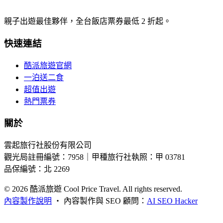
親子出遊最佳夥伴，全台飯店票券最低 2 折起。
快速連結
酷派旅遊官網
一泊送二食
超值出遊
熱門票券
關於
雲起旅行社股份有限公司
觀光局註冊編號：7958｜甲種旅行社執照：甲 03781
品保編號：北 2269
© 2026
酷派旅遊 Cool Price Travel. All rights reserved.
內容製作說明
・
內容製作與 SEO 顧問：
AI SEO Hacker