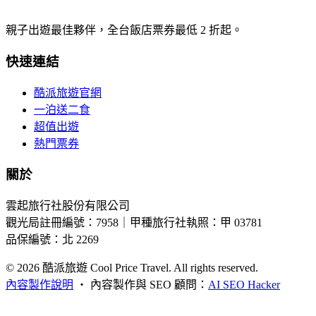
親子出遊最佳夥伴，全台飯店票券最低 2 折起。
快速連結
酷派旅遊官網
一泊送二食
超值出遊
熱門票券
關於
雲起旅行社股份有限公司
觀光局註冊編號：7958｜甲種旅行社執照：甲 03781
品保編號：北 2269
© 2026
酷派旅遊 Cool Price Travel. All rights reserved.
內容製作說明
・
內容製作與 SEO 顧問：
AI SEO Hacker