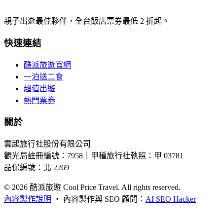
親子出遊最佳夥伴，全台飯店票券最低 2 折起。
快速連結
酷派旅遊官網
一泊送二食
超值出遊
熱門票券
關於
雲起旅行社股份有限公司
觀光局註冊編號：7958｜甲種旅行社執照：甲 03781
品保編號：北 2269
© 2026
酷派旅遊 Cool Price Travel. All rights reserved.
內容製作說明
・
內容製作與 SEO 顧問：
AI SEO Hacker