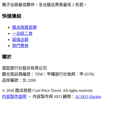
親子出遊最佳夥伴，全台飯店票券最低 2 折起。
快速連結
酷派旅遊官網
一泊送二食
超值出遊
熱門票券
關於
雲起旅行社股份有限公司
觀光局註冊編號：7958｜甲種旅行社執照：甲 03781
品保編號：北 2269
© 2026
酷派旅遊 Cool Price Travel. All rights reserved.
內容製作說明
・
內容製作與 SEO 顧問：
AI SEO Hacker