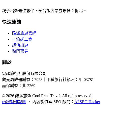
親子出遊最佳夥伴，全台飯店票券最低 2 折起。
快速連結
酷派旅遊官網
一泊送二食
超值出遊
熱門票券
關於
雲起旅行社股份有限公司
觀光局註冊編號：7958｜甲種旅行社執照：甲 03781
品保編號：北 2269
© 2026
酷派旅遊 Cool Price Travel. All rights reserved.
內容製作說明
・
內容製作與 SEO 顧問：
AI SEO Hacker